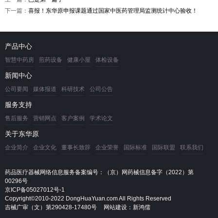
下一篇：
喜报！东华原申报课题通过国家中医药管理局监测统计中心验收！
产品中心
智慧中药房
煎药设备
健康小屋
体检设备
新闻中心
公司要闻
媒体报道
科研技术
公司公告
服务支持
售后服务
营销网点
客户案例
学术论文
关于东华原
企业简介
企业文化
董事长致辞
企业荣誉
国际标准
国际联盟
联系我们
药品医疗器械网络信息服务备案编号：（京）网药械信息备字（2022）第
00296号
京ICP备05027012号-1
Copyright©2010-2022 DongHuaYuan.com All Rights Reserved
吉械广审（文）第290428-17480号
网站建设：新鸿儒