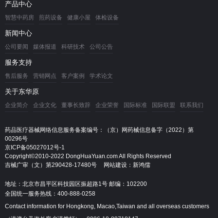
产品中心
智慧中药房
煎药设备
健康小屋
体检设备
新闻中心
公司要闻
媒体报道
科研技术
公司公告
服务支持
售后服务
营销网点
客户案例
学术论文
关于东华原
企业简介
企业文化
董事长致辞
企业荣誉
国际标准
国际联盟
联系我们
药品医疗器械网络信息服务备案编号：（京）网药械信息备字（2022）第
00296号
京ICP备05027012号-1
Copyright©2010-2022 DongHuaYuan.com All Rights Reserved
吉械广审（文）第290428-17480号
网站建设：新鸿儒
地址：北京市昌平区科技园区振超路1号 邮编：102200
全国统一服务热线：400-888-0258
Contact information for Hongkong, Macao,Taiwan and all overseas customers