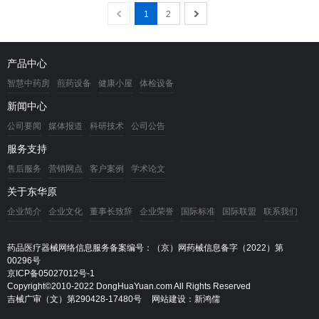
1
2
产品中心
智慧中药房
煎药设备
健康小屋
体检设备
新闻中心
公司要闻
媒体报道
科研技术
公司公告
服务支持
售后服务
营销网点
客户案例
学术论文
关于东华原
企业简介
企业文化
董事长致辞
企业荣誉
国际标准
国际联盟
联系我们
药品医疗器械网络信息服务备案编号：（京）网药械信息备字（2022）第
00296号
京ICP备05027012号-1
Copyright©2010-2022 DongHuaYuan.com All Rights Reserved
吉械广审（文）第290428-17480号
网站建设：新鸿儒