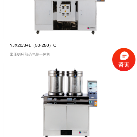
YJX20/3+1（50-250）C
常压循环煎药包装一体机