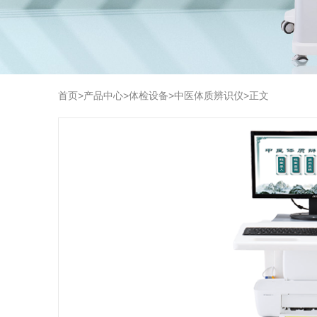
首页
>
产品中心
>
体检设备
>
中医体质辨识仪
>
正文