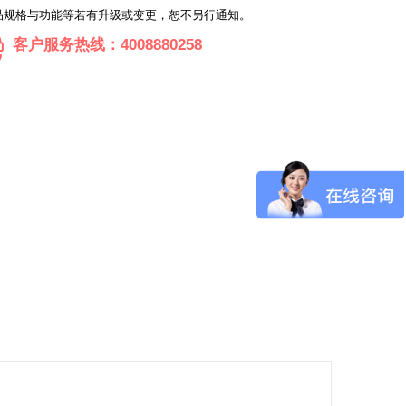
品规格与功能等若有升级或变更，恕不另行通知。
客户服务热线：
4008880258