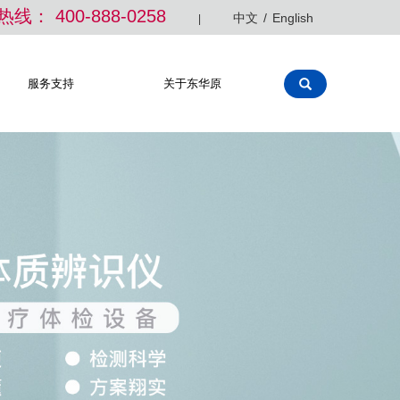
线： 400-888-0258
中文
/
English
|
服务支持
关于东华原